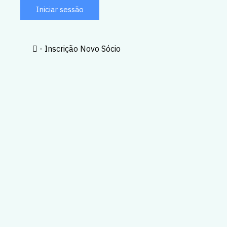
Iniciar sessão
Formulário
- Inscrição Novo Sócio
Novo
Sócio
Realize o
preenchimento
o mais
completo
possível,
tendo
particular
atenção aos
campos
obrigatórios.