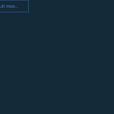
Lêr mais...
ISTORIAL
DA CASA
DO
ESSOAL
SPITAIS DA
IVERSIDADE
E COIMBRA
Abril de 1952
 atualidade )
 CASA DO
SSOAL DOS
U.C. é uma
rutura
ociativa